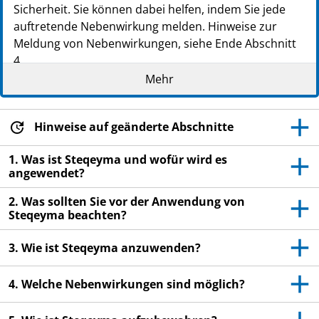
Sicherheit. Sie können dabei helfen, indem Sie jede
auftretende Nebenwirkung melden. Hinweise zur
Meldung von Nebenwirkungen, siehe Ende Abschnitt
4.
Mehr
Lesen Sie die gesamte Packungsbeilage sorgfältig
durch, bevor Sie mit der Anwendung dieses
Arzneimittels beginnen, denn sie enthält wichtige
Hinweise auf geänderte Abschnitte
Informationen.
Diese Packungsbeilage wurde für die Person
1. Was ist Steqeyma und wofür wird es
erstellt, die dieses Arzneimittel anwendet.
angewendet?
Heben Sie die Packungsbeilage auf. Vielleicht
2. Was sollten Sie vor der Anwendung von
möchten Sie diese später nochmals lesen.
Steqeyma beachten?
Wenn Sie weitere Fragen haben, wenden Sie sich
3. Wie ist Steqeyma anzuwenden?
an Ihren Arzt oder Apotheker.
Wenn Sie Nebenwirkungen bemerken, wenden Sie
4. Welche Nebenwirkungen sind möglich?
sich an Ihren Arzt oder Apotheker. Dies gilt auch
für Nebenwirkungen, die nicht in dieser