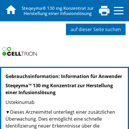
Steqeyma® 130 mg Konzentrat zur
Herstellung einer Infusionslösung
auf dieser Seite suchen
PZN: 19175251
Gebrauchsinformation: Information für Anwender
PPN: 111917525150
NTIN: 04150191752519
Steqeyma™ 130 mg Konzentrat zur Herstellung
einer Infusionslösung
Ustekinumab
▼Dieses Arzneimittel unterliegt einer zusätzlichen
Überwachung. Dies ermöglicht eine schnelle
Identifizierung neuer Erkenntnisse über die