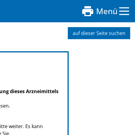
Menü
auf dieser Seite suchen
ung dieses Arzneimittels
esen.
tte weiter. Es kann
 Sie.