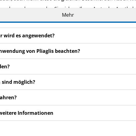
n bemerken, wenden Sie sich an Ihren Arzt oder Apotheker.
Mehr
cht in dieser Packungsbeilage angegeben sind. Siehe Abschn
für wird es angewendet?
 Anwendung von Pliaglis beachten?
nden?
 sind möglich?
wahren?
 weitere Informationen