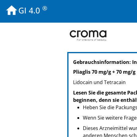
®
GI 4.0
PZN: 18312585
Gebrauchsinformation: I
PPN: 111831258592
NTIN: 04150183125857
Pliaglis 70 mg/g + 70 mg/
Lidocain und Tetracain
Lesen Sie die gesamte Pac
beginnen, denn sie enthäl
Heben Sie die Packungsb
Wenn Sie weitere Frage
Dieses Arzneimittel wur
anderen Menschen scha