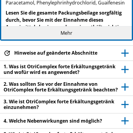
Paracetamol, Phenylephrinhydrochlorid, Guaifenesin
Lesen Sie die gesamte Packungsbeilage sorgfältig
durch, bevor Sie mit der Einnahme dieses
Arzneimittels beginnen, denn sie enthält wichtige
Mehr
Informationen.
Nehmen Sie dieses Arzneimittel immer genau wie in
dieser Packungsbeilage beschrieben bzw. genau nach
Hinweise auf geänderte Abschnitte
Anweisung Ihres Arztes oder Apothekers ein.
Heben Sie die Packungsbeilage auf. Vielleicht
1. Was ist OtriComplex forte Erkältungsgetränk
und wofür wird es angewendet?
möchten Sie diese später nochmals lesen.
Fragen Sie Ihren Apotheker, wenn Sie weitere
2. Was sollten Sie vor der Einnahme von
OtriComplex forte Erkältungsgetränk beachten?
Informationen oder einen Rat benötigen.
Wenn Sie Nebenwirkungen bemerken, wenden Sie
3. Wie ist OtriComplex forte Erkältungsgetränk
einzunehmen?
sich an Ihren Arzt oder Apotheker. Dies gilt auch
für Nebenwirkungen, die nicht in dieser
4. Welche Nebenwirkungen sind möglich?
Packungsbeilage angegeben sind. Siehe Abschnitt
4.