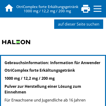
OtriComplex forte Erkältungsgetränk
1000 mg / 12,2 mg / 200 mg
auf dieser Seite suchen
PZN: 19077809
Gebrauchsinformation: Information für Anwender
PPN: 111907780955
OtriComplex forte Erkältungsgetränk
1000 mg / 12,2 mg / 200 mg
Pulver zur Herstellung einer Lösung zum
Einnehmen
Für Erwachsene und Jugendliche ab 16 Jahren