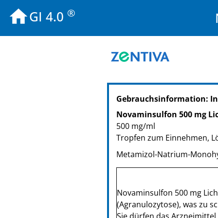
®
GI 4.0
Gebrauchsinformation: I
Novaminsulfon 500 mg Li
500 mg/ml
Tropfen zum Einnehmen, L
Metamizol-Natrium-Monoh
Novaminsulfon 500 mg Licht
(Agra­nu­lo­zy­to­se), was zu
Sie dürfen das Arzneimitte