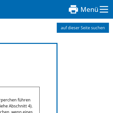
Menü
auf dieser Seite suchen
örperchen führen
siehe Abschnitt 4).
chen, wenn ei­nes