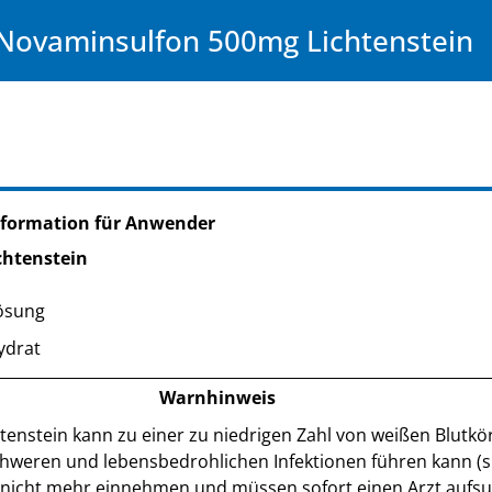
Novaminsulfon 500mg Lichtenstein
nformation für Anwender
chtenstein
ösung
ydrat
Warnhinweis
enstein kann zu ei­ner zu niedrigen Zahl von weißen Blutk
 schweren und le­bens­be­droh­li­ch­en Infektionen führen kann (
l nicht mehr einnehmen und müssen sofort einen Arzt aufsu