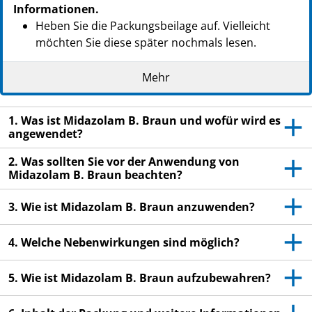
PPN: 110994157202
Informationen.
GTIN: 04030539116770
Heben Sie die Packungsbeilage auf. Vielleicht
NTIN: 04150099415721
möchten Sie diese später nochmals lesen.
Wenn Sie weitere Fragen haben, wenden Sie sich
Mehr
an Ihren Arzt oder Apotheker.
Wenn Sie Nebenwirkungen bemerken, wenden Sie
1. Was ist Midazolam B. Braun und wofür wird es
sich an Ihren Arzt oder Apotheker. Dies gilt auch
angewendet?
für Nebenwirkungen, die nicht in dieser
Packungsbeilage angegeben sind. Siehe Abschnitt
2. Was sollten Sie vor der Anwendung von
4.
Midazolam B. Braun beachten?
3. Wie ist Midazolam B. Braun anzuwenden?
4. Welche Nebenwirkungen sind möglich?
5. Wie ist Midazolam B. Braun aufzubewahren?