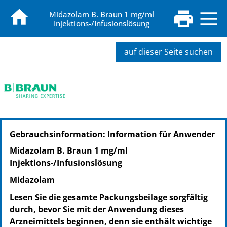
Midazolam B. Braun 1 mg/ml
Injektions-/Infusionslösung
auf dieser Seite suchen
PZN: 09312422
Gebrauchsinformation: Information für Anwender
PPN: 110931242288
GTIN: 04030539079204
Midazolam B. Braun 1 mg/ml
NTIN: 04150093124223
Injektions-/Infusionslösung
PZN: 09941537
Midazolam
PPN: 110994153717
GTIN: 04030539116763
Lesen Sie die gesamte Packungsbeilage sorgfältig
NTIN: 04150099415370
durch, bevor Sie mit der Anwendung dieses
PZN: 09941572
Arzneimittels beginnen, denn sie enthält wichtige