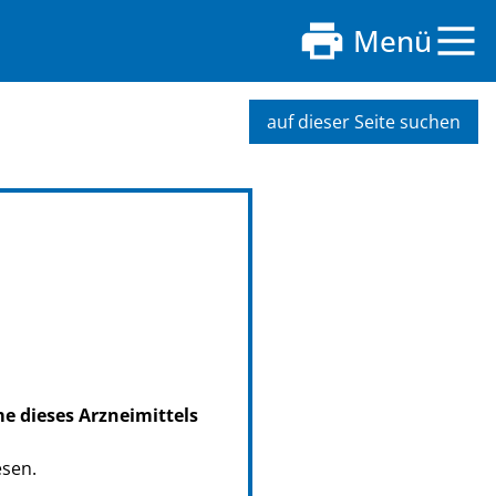
Menü
auf dieser Seite suchen
me dieses Arzneimittels
esen.