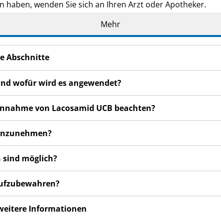
n haben, wenden Sie sich an Ihren Arzt oder Apotheker.
de Ihnen persönlich verschrieben. Geben Sie es nicht an Dri
Mehr
den, auch wenn diese die gleichen Beschwerden haben wie
n bemerken, wenden Sie sich an Ihren Arzt oder Apotheker.
e Abschnitte
cht in dieser Packungsbeilage angegeben sind. Siehe Abschn
und wofür wird es angewendet?
r Einnahme von Lacosamid UCB beachten?
 einzunehmen?
 sind möglich?
 aufzubewahren?
 weitere Informationen