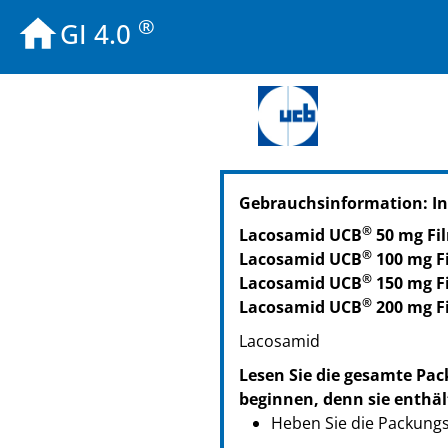
®
GI 4.0
PZN: 16031787
Gebrauchsinformation: In
PPN: 111603178713
PZN: 16031793
®
Lacosamid UCB
50 mg Fi
PPN: 111603179376
®
Lacosamid UCB
100 mg F
PZN: 17587765
®
Lacosamid UCB
150 mg F
PPN: 111758776589
®
Lacosamid UCB
200 mg F
Lacosamid
Lesen Sie die gesamte Pac
beginnen, denn sie enthäl
Heben Sie die Packungsb