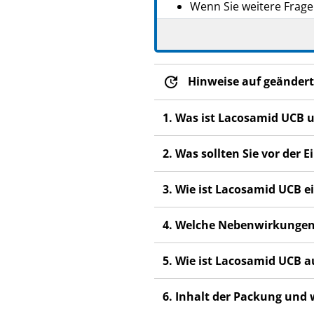
Wenn Sie weitere Frage
Dieses Arzneimittel wur
anderen Menschen scha
Wenn Sie Nebenwirkunge
Hinweise auf geändert
Nebenwirkungen, die ni
1. Was ist Lacosamid UCB 
2. Was sollten Sie vor de
3. Wie ist Lacosamid UCB
4. Welche Nebenwirkungen
5. Wie ist Lacosamid UCB
6. Inhalt der Packung und