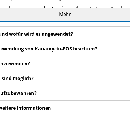
n bemerken, wenden Sie sich an Ihren Arzt oder Apotheker.
Mehr
cht in dieser Packungsbeilage angegeben sind. Siehe Abschn
 und wofür wird es angewendet?
r Anwendung von Kanamycin-POS beachten?
 anzuwenden?
 sind möglich?
 aufzubewahren?
 weitere Informationen