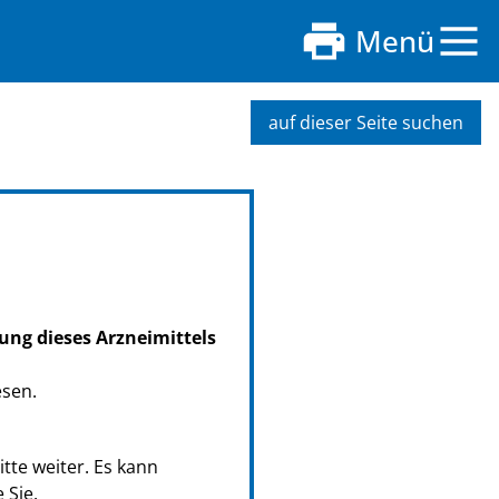
Menü
auf dieser Seite suchen
ung dieses Arzneimittels
esen.
tte weiter. Es kann
 Sie.