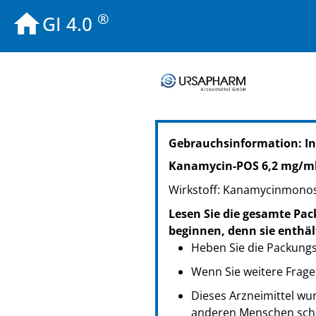
®
GI 4.0
PZN: 04421460
Gebrauchsinformation: I
PPN: 110442146086
NTIN: 04150044214607
Kanamycin-POS 6,2 mg/ml
Wirkstoff: Kanamycinmonosu
Lesen Sie die gesamte Pac
beginnen, denn sie enthäl
Heben Sie die Packungsb
Wenn Sie weitere Frage
Dieses Arzneimittel wur
anderen Menschen scha