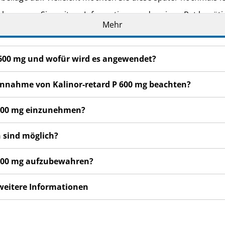
eker, wenn Sie weitere Informationen oder einen Rat benöti
Mehr
en bemerken, wenden Sie sich an Ihren Arzt, Apotheker od
 auch für Nebenwirkungen, die nicht in dieser Packungsbeil
P 600 mg und wofür wird es angewendet?
gen Tagen nicht besser oder gar schlechter fühlen, wenden S
 Einnahme von Kalinor-retard P 600 mg beachten?
P 600 mg einzunehmen?
 sind möglich?
P 600 mg aufzubewahren?
 weitere Informationen