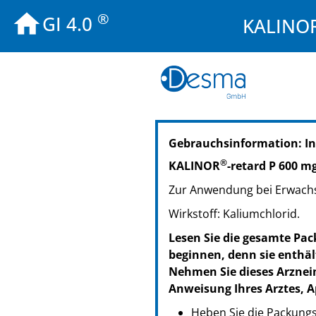
®
GI 4.0
KALINOR
PZN: 02758209
Gebrauchsinformation: I
PPN: 110275820995
PZN: 02758215
®
KALINOR
-retard P 600 m
PPN: 110275821561
Zur Anwendung bei Erwach
PZN: 02758221
PPN: 110275822127
Wirkstoff: Kaliumchlorid.
PZN: 02758238
Lesen Sie die gesamte Pac
PPN: 110275823817
beginnen, denn sie enthäl
Nehmen Sie dieses Arznei
Anweisung Ihres Arztes, A
Heben Sie die Packungsb