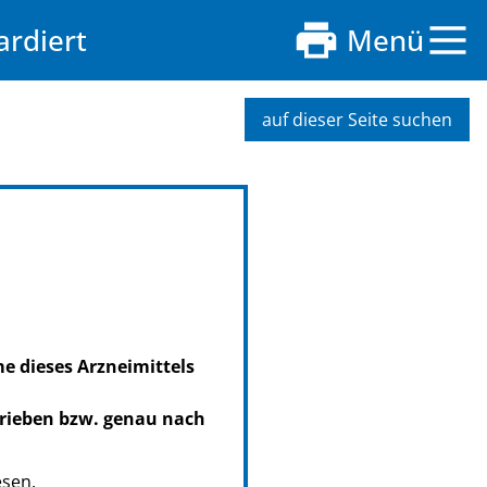
ardiert
Menü
auf dieser Seite suchen
me dieses Arzneimittels
hrieben bzw. genau nach
esen.