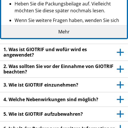
Heben Sie die Packungsbeilage auf. Vielleicht
möchten Sie diese später nochmals lesen.
Wenn Sie weitere Fragen haben, wenden Sie sich
an Ihren Arzt oder Apotheker.
Mehr
Dieses Arzneimittel wurde Ihnen persönlich
verschrieben. Geben Sie es nicht an Dritte weiter.
1. Was ist GIOTRIF und wofür wird es
Es kann anderen Menschen schaden, auch wenn
angewendet?
diese die gleichen Beschwerden haben wie Sie.
2. Was sollten Sie vor der Einnahme von GIOTRIF
Wenn Sie Nebenwirkungen bemerken, wenden Sie
beachten?
sich an Ihren Arzt oder Apotheker. Dies gilt auch
für Nebenwirkungen, die nicht in dieser
3. Wie ist GIOTRIF einzunehmen?
Packungsbeilage angegeben sind. Siehe Abschnitt
4.
4. Welche Nebenwirkungen sind möglich?
5. Wie ist GIOTRIF aufzubewahren?