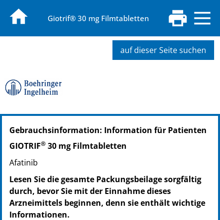
Giotrif® 30 mg Filmtabletten
auf dieser Seite suchen
PZN: 02482546
Gebrauchsinformation: Information für Patienten
PPN: 110248254684
NTIN: 04150024825465
®
GIOTRIF
30 mg Filmtabletten
Afatinib
Lesen Sie die gesamte Packungsbeilage sorgfältig
durch, bevor Sie mit der Einnahme dieses
Arzneimittels beginnen, denn sie enthält wichtige
Informationen.