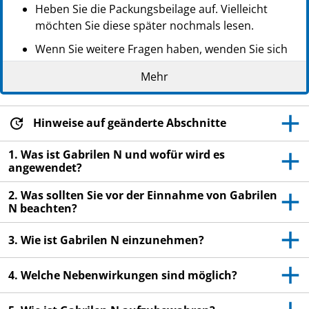
PZN: 10168723
Heben Sie die Packungsbeilage auf. Vielleicht
PPN: 111016872359
möchten Sie diese später nochmals lesen.
GTIN: 04260083220566
Wenn Sie weitere Fragen haben, wenden Sie sich
an Ihren Arzt oder Apotheker.
Mehr
- Dieses Arzneimittel wurde Ihnen persönlich
verschrieben. Geben Sie es nicht an Dritte weiter. Es
Hinweise auf geänderte Abschnitte
kann anderen Menschen schaden, auch wenn diese
die gleichen Beschwerden haben wie Sie.
1. Was ist Gabrilen N und wofür wird es
Wenn Sie Nebenwirkungen bemerken, wenden Sie
angewendet?
sich an Ihren Arzt oder Apotheker. Dies gilt auch
2. Was sollten Sie vor der Einnahme von Gabrilen
für Nebenwirkungen, die nicht in dieser
N beachten?
Packungsbeilage angegeben sind. Siehe Abschnitt
4.
3. Wie ist Gabrilen N einzunehmen?
4. Welche Nebenwirkungen sind möglich?