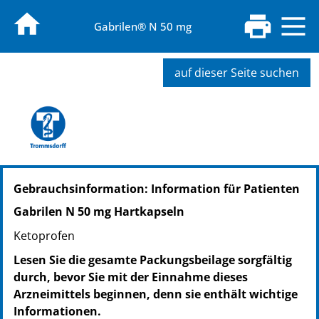
Gabrilen® N 50 mg
auf dieser Seite suchen
PZN: 15375757
Gebrauchsinformation: Information für Patienten
PPN: 111537575756
NTIN: 04150153757576
Gabrilen N 50 mg Hartkapseln
PZN: 10168700
Ketoprofen
PPN: 111016870006
GTIN: 04260083220573
Lesen Sie die gesamte Packungsbeilage sorgfältig
PZN: 10168717
durch, bevor Sie mit der Einnahme dieses
PPN: 111016871793
Arzneimittels beginnen, denn sie enthält wichtige
GTIN: 04260083220580
Informationen.