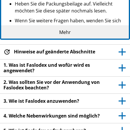
Heben Sie die Packungsbeilage auf. Vielleicht
möchten Sie diese später nochmals lesen.
Wenn Sie weitere Fragen haben, wenden Sie sich
an Ihren Arzt, Apotheker oder das medizinische
Mehr
Fachpersonal.
Dieses Arzneimittel wurde Ihnen persönlich
verschrieben. Geben Sie es nicht an Dritte weiter.
Hinweise auf geänderte Abschnitte
Es kann anderen Menschen schaden, auch wenn
1. Was ist Faslodex und wofür wird es
diese die gleichen Beschwerden haben wie Sie.
angewendet?
Wenn Sie Nebenwirkungen bemerken, wenden Sie
2. Was sollten Sie vor der Anwendung von
sich an Ihren Arzt, Apotheker oder das
Faslodex beachten?
medizinische Fachpersonal. Dies gilt auch für
Nebenwirkungen, die nicht in dieser
3. Wie ist Faslodex anzuwenden?
Packungsbeilage angegeben sind. Siehe Abschnitt
4.
4. Welche Nebenwirkungen sind möglich?