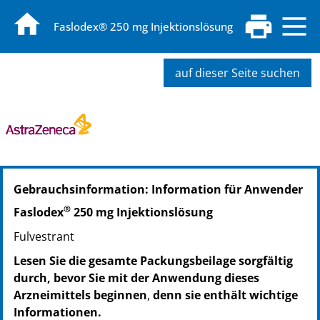
Faslodex® 250 mg Injektionslösung
auf dieser Seite suchen
PZN: 06148270
Gebrauchsinformation: Information für Anwender
PPN: 110614827043
®
Faslodex
250 mg Injektionslösung
Fulvestrant
Lesen Sie die gesamte Packungsbeilage sorgfältig
durch, bevor Sie mit der Anwendung dieses
Arzneimittels beginnen
,
denn sie enthält wichtige
Informationen.