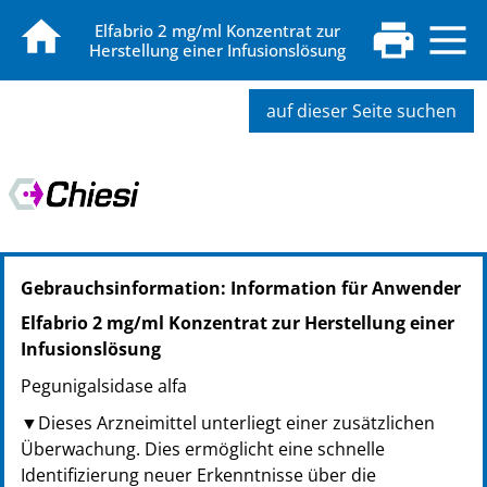
Elfabrio 2 mg/ml Konzentrat zur
Herstellung einer Infusionslösung
auf dieser Seite suchen
PZN: 18374882
Gebrauchsinformation: Information für Anwender
PPN: 111837488247
NTIN: 04150183748827
Elfabrio 2 mg/ml Konzentrat zur Herstellung einer
PZN: 18374899
Infusionslösung
PPN: 111837489937
Pegunigalsidase alfa
NTIN: 04150183748995
PZN: 18374907
▼Dieses Arzneimittel unterliegt einer zusätzlichen
PPN: 111837490731
Überwachung. Dies ermöglicht eine schnelle
NTIN: 04150183749077
Identifizierung neuer Erkenntnisse über die