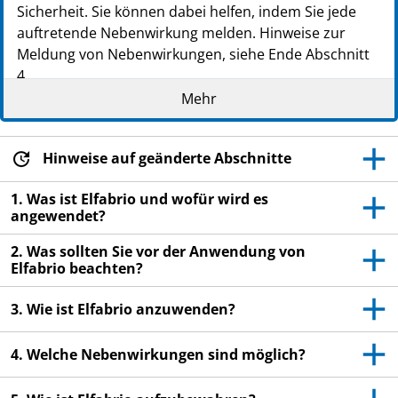
PZN: 18374913
Sicherheit. Sie können dabei helfen, indem Sie jede
PPN: 111837491394
auftretende Nebenwirkung melden. Hinweise zur
NTIN: 04150183749138
Meldung von Nebenwirkungen, siehe Ende Abschnitt
PZN: 18374936
4.
PPN: 111837493650
Mehr
Lesen Sie die gesamte Packungsbeilage sorgfältig
NTIN: 04150183749367
durch, bevor Sie mit der Anwendung dieses
PZN: 18374942
Arzneimittels beginnen, denn sie enthält wichtige
Hinweise auf geänderte Abschnitte
PPN: 111837494216
Informationen.
NTIN: 04150183749428
Heben Sie die Packungsbeilage auf. Vielleicht
1. Was ist Elfabrio und wofür wird es
möchten Sie diese später nochmals lesen.
angewendet?
Wenn Sie weitere Fragen haben, wenden Sie sich
2. Was sollten Sie vor der Anwendung von
an Ihren Arzt oder Apotheker.
Elfabrio beachten?
Dieses Arzneimittel wurde Ihnen persönlich
3. Wie ist Elfabrio anzuwenden?
verschrieben. Geben Sie es nicht an Dritte weiter.
Es kann anderen Menschen schaden, auch wenn
4. Welche Nebenwirkungen sind möglich?
diese die gleichen Beschwerden haben wie Sie.
Wenn Sie Nebenwirkungen bemerken, wenden Sie