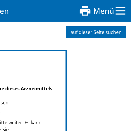
en
Menü
auf dieser Seite suchen
me dieses Arzneimittels
esen.
r.
tte weiter. Es kann
 Sie.