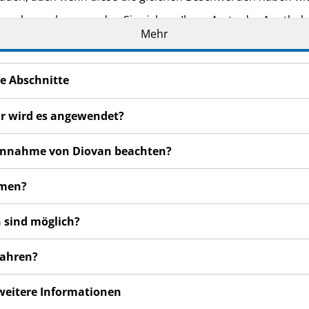
n bemerken, wenden Sie sich an Ihren Arzt oder Apotheker.
Mehr
cht in dieser Packungsbeilage angegeben sind. Siehe Abschn
e Abschnitte
ür wird es angewendet?
r Einnahme von Diovan beachten?
hmen?
 sind möglich?
wahren?
 weitere Informationen