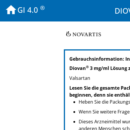
®
GI 4.0
DIO
PZN: 06303115
Gebrauchsinformation: I
PPN: 110630311570
NTIN: 04150063031155
®
Diovan
3 mg/ml Lösung
Valsartan
Lesen Sie die gesamte Pac
beginnen, denn sie enthäl
Heben Sie die Packungsb
Wenn Sie weitere Frage
Dieses Arzneimittel wur
anderen Menschen scha