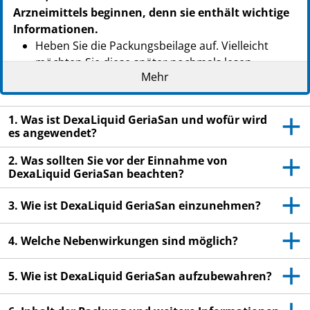
Arzneimittels beginnen, denn sie enthält wichtige
Informationen.
Heben Sie die Packungsbeilage auf. Vielleicht
möchten Sie diese später nochmals lesen.
Mehr
Wenn Sie weitere Fragen haben, wenden Sie sich
an Ihren Arzt oder Apotheker.
1. Was ist DexaLiquid GeriaSan und wofür wird
Dieses Arzneimittel wurde Ihnen persönlich
es angewendet?
verschrieben. Geben Sie es nicht an Dritte weiter.
Es kann anderen Menschen schaden, auch wenn
2. Was sollten Sie vor der Einnahme von
DexaLiquid GeriaSan beachten?
diese die gleichen Beschwerden haben wie Sie.
Wenn Sie Nebenwirkungen bemerken, wenden Sie
3. Wie ist DexaLiquid GeriaSan einzunehmen?
sich an Ihren Arzt oder Apotheker. Dies gilt auch
für Nebenwirkungen, die nicht in dieser
4. Welche Nebenwirkungen sind möglich?
Packungsbeilage angegeben sind. Siehe Abschnitt
4.
5. Wie ist DexaLiquid GeriaSan aufzubewahren?