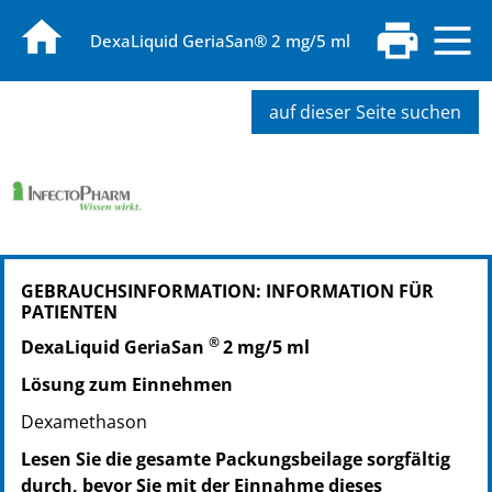
DexaLiquid GeriaSan® 2 mg/5 ml
auf dieser Seite suchen
PZN: 16702075
GEBRAUCHSINFORMATION: INFORMATION FÜR
PPN: 111670207544
PATIENTEN
PZN: 16702081
®
PPN: 111670208110
DexaLiquid GeriaSan
2 mg/5 ml
Lösung zum Einnehmen
Dexamethason
Lesen Sie die gesamte Packungsbeilage sorgfältig
durch, bevor Sie mit der Einnahme dieses