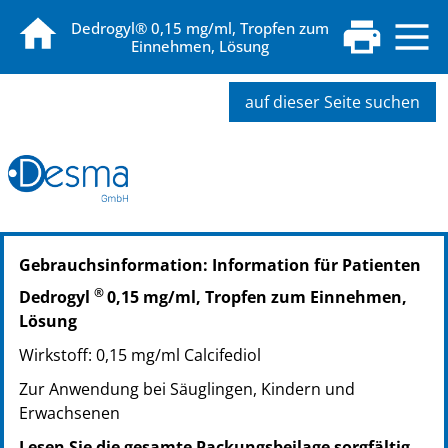
Dedrogyl® 0,15 mg/ml, Tropfen zum
Einnehmen, Lösung
auf dieser Seite suchen
PZN: 02534958
Gebrauchsinformation: Information für Patienten
PPN: 110253495842
NTIN: 04150025349588
®
Dedrogyl
0,15 mg/ml, Tropfen zum Einnehmen,
Lösung
Wirkstoff: 0,15 mg/ml Calcifediol
Zur Anwendung bei Säuglingen, Kindern und
Erwachsenen
Lesen Sie die gesamte Packungsbeilage sorgfältig