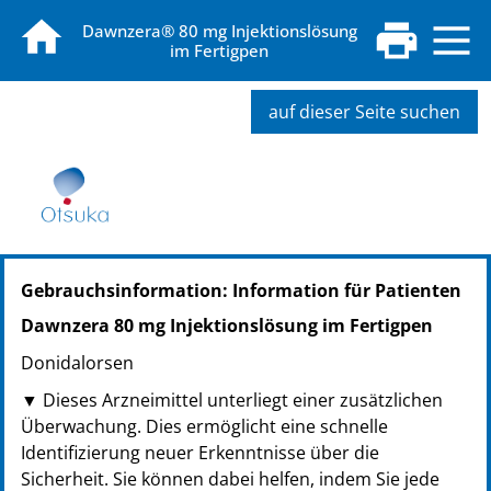
Dawnzera® 80 mg Injektionslösung
im Fertigpen
auf dieser Seite suchen
PZN: 20279122
Gebrauchsinformation: Information für Patienten
PPN: 112027912219
GTIN: 05038256003594
Dawnzera 80 mg Injektionslösung im Fertigpen
PZN: 20279139
Donidalorsen
PPN: 112027913909
▼ Dieses Arzneimittel unterliegt einer zusätzlichen
Überwachung. Dies ermöglicht eine schnelle
Identifizierung neuer Erkenntnisse über die
Sicherheit. Sie können dabei helfen, indem Sie jede