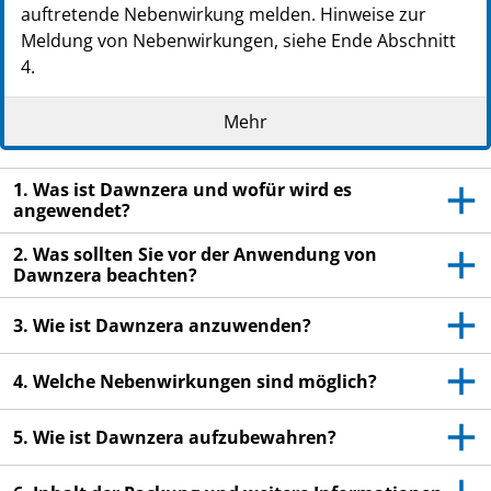
auftretende Nebenwirkung melden. Hinweise zur
Meldung von Nebenwirkungen, siehe Ende Abschnitt
4.
Lesen Sie die gesamte Packungsbeilage sorgfältig
Mehr
durch, bevor Sie mit der Anwendung dieses
Arzneimittels beginnen, denn sie enthält wichtige
Informationen.
1. Was ist Dawnzera und wofür wird es
Heben Sie die Packungsbeilage auf. Vielleicht
angewendet?
möchten Sie diese später nochmals lesen.
2. Was sollten Sie vor der Anwendung von
Wenn Sie weitere Fragen haben, wenden Sie sich
Dawnzera beachten?
an Ihren Arzt, Apotheker oder das medizinische
3. Wie ist Dawnzera anzuwenden?
Fachpersonal.
Dieses Arzneimittel wurde Ihnen persönlich
4. Welche Nebenwirkungen sind möglich?
verschrieben. Geben Sie es nicht an Dritte weiter.
Es kann anderen Menschen schaden, auch wenn
5. Wie ist Dawnzera aufzubewahren?
diese die gleichen Beschwerden haben wie Sie.
Wenn Sie Nebenwirkungen bemerken, wenden Sie