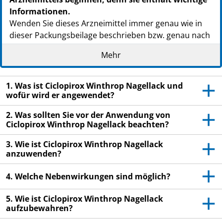
Informationen.
Wenden Sie dieses Arzneimittel immer genau wie in
dieser Packungsbeilage beschrieben bzw. genau nach
Anweisung Ihres Arztes oder Apothekers an.
Mehr
Heben Sie die Packungsbeilage auf. Vielleicht
möchten Sie diese später nochmals lesen.
1. Was ist Ciclopirox Winthrop Nagellack und
Fragen Sie Ihren Apotheker, wenn Sie weitere
wofür wird er angewendet?
Informationen oder einen Rat benötigen.
2. Was sollten Sie vor der Anwendung von
Wenn Sie Nebenwirkungen bemerken, wenden Sie
Ciclopirox Winthrop Nagellack beachten?
sich an Ihren Arzt oder Apotheker. Dies gilt auch
3. Wie ist Ciclopirox Winthrop Nagellack
für Nebenwirkungen, die nicht in dieser
anzuwenden?
Packungsbeilage angegeben sind. Siehe Abschnitt
4.
4. Welche Nebenwirkungen sind möglich?
Wenn nach 6 Monaten keine Besserung eintritt
oder sich Ihre Beschwerden gar verschlimmern,
5. Wie ist Ciclopirox Winthrop Nagellack
aufzubewahren?
wenden Sie sich an Ihren Arzt.