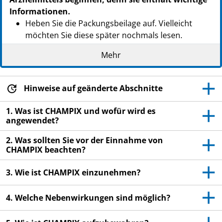
Informationen.
Heben Sie die Packungsbeilage auf. Vielleicht
möchten Sie diese später nochmals lesen.
Wenn Sie weitere Fragen haben, wenden Sie sich
Mehr
an Ihren Arzt oder Apotheker.
Dieses Arzneimittel wurde Ihnen persönlich
Hinweise auf geänderte Abschnitte
verschrieben. Geben Sie es nicht an Dritte weiter.
Es kann anderen Menschen schaden, auch wenn
1. Was ist CHAMPIX und wofür wird es
diese die gleichen Beschwerden haben wie Sie.
angewendet?
Wenn Sie Nebenwirkungen bemerken, wenden Sie
2. Was sollten Sie vor der Einnahme von
sich an Ihren Arzt oder Apotheker. Dies gilt auch
CHAMPIX beachten?
für Nebenwirkungen, die nicht in dieser
Packungsbeilage angegeben sind. Siehe Abschnitt
3. Wie ist CHAMPIX einzunehmen?
4.
4. Welche Nebenwirkungen sind möglich?