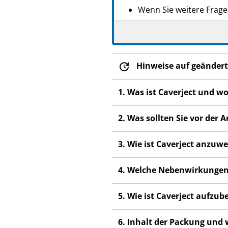
Wenn Sie weitere Frage
Dieses Arzneimittel wur
anderen Menschen scha
Wenn Sie Nebenwirkunge
Hinweise auf geändert
Nebenwirkungen, die ni
1. Was ist Caverject und w
2. Was sollten Sie vor der
3. Wie ist Caverject anzuw
4. Welche Nebenwirkungen
5. Wie ist Caverject aufzu
6. Inhalt der Packung und