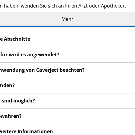
n haben, wenden Sie sich an Ihren Arzt oder Apotheker.
de Ihnen persönlich verschrieben. Geben Sie es nicht an Dri
Mehr
den, auch wenn diese die gleichen Beschwerden haben wie
n bemerken, wenden Sie sich an Ihren Arzt oder Apotheker.
e Abschnitte
cht in dieser Packungsbeilage angegeben sind.
ofür wird es angewendet?
 Anwendung von Caverject beachten?
enden?
 sind möglich?
bewahren?
 weitere Informationen