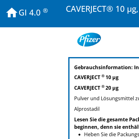
CAVERJECT® 10 µg, 
®
GI 4.0
PZN: 07692478
Gebrauchsinformation: I
PPN: 110769247874
®
CAVERJECT
10 µg
®
CAVERJECT
20 µg
Pulver und Lösungsmittel zu
Alprostadil
Lesen Sie die gesamte Pac
beginnen, denn sie enthäl
Heben Sie die Packungsb