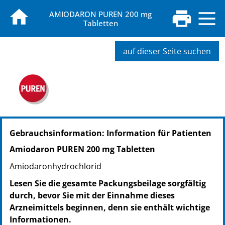
AMIODARON PUREN 200 mg
Tabletten
auf dieser Seite suchen
PZN: 16389253
Gebrauchsinformation: Information für Patienten
PPN: 111638925311
NTIN: 04150163892533
Amiodaron PUREN 200 mg Tabletten
PZN: 16389282
Amiodaronhydrochlorid
PPN: 111638928230
NTIN: 04150163892823
Lesen Sie die gesamte Packungsbeilage sorgfältig
durch, bevor Sie mit der Einnahme dieses
Arzneimittels beginnen, denn sie enthält wichtige
Informationen.