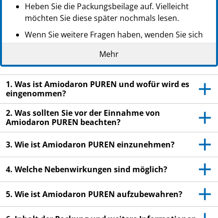
Heben Sie die Packungsbeilage auf. Vielleicht
möchten Sie diese später nochmals lesen.
Wenn Sie weitere Fragen haben, wenden Sie sich
an Ihren Arzt oder Apotheker.
Mehr
Dieses Arzneimittel wurde Ihnen persönlich
verschrieben. Geben Sie es nicht an Dritte weiter.
1. Was ist Amiodaron PUREN und wofür wird es
Es kann anderen Menschen schaden, auch wenn
eingenommen?
diese die gleichen Beschwerden haben wie Sie.
2. Was sollten Sie vor der Einnahme von
Wenn Sie Nebenwirkungen bemerken, wenden Sie
Amiodaron PUREN beachten?
sich an Ihren Arzt oder Apotheker. Dies gilt auch
für Nebenwirkungen, die nicht in dieser
3. Wie ist Amiodaron PUREN einzunehmen?
Packungsbeilage angegeben sind. Siehe Abschnitt
4.
4. Welche Nebenwirkungen sind möglich?
5. Wie ist Amiodaron PUREN aufzubewahren?