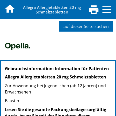
Allegra Allergietabletten 20 mg
Schmelztabletten
auf dieser Seite suchen
PZN: 18878890
Gebrauchsinformation: Information für Patienten
PPN: 111887889000
PZN: 18878909
Allegra Allergietabletten 20 mg Schmelztabletten
PPN: 111887890918
Zur Anwendung bei Jugendlichen (ab 12 Jahren) und
Erwachsenen
Bilastin
Lesen Sie die gesamte Packungsbeilage sorgfältig
durch, bevor Sie mit der Einnahme dieses