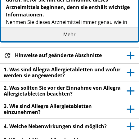
Arzneimittels beginnen, denn sie enthält wichtige
Informationen.
Nehmen Sie dieses Arzneimittel immer genau wie in
dieser Packungsbeilage beschrieben bzw. genau nach
Mehr
Anweisung Ihres Arztes oder Apothekers ein.
Heben Sie die Packungsbeilage auf. Vielleicht
möchten Sie diese später nochmals lesen.
Hinweise auf geänderte Abschnitte
Fragen Sie Ihren Apotheker, wenn Sie weitere
1. Was sind Allegra Allergietabletten und wofür
Informationen oder einen Rat benötigen.
werden sie angewendet?
Wenn Sie Nebenwirkungen bemerken, wenden Sie
2. Was sollten Sie vor der Einnahme von Allegra
sich an Ihren Arzt oder Apotheker. Dies gilt auch
Allergietabletten beachten?
für Nebenwirkungen, die nicht in dieser
Packungsbeilage angegeben sind. Siehe Abschnitt
3. Wie sind Allegra Allergietabletten
einzunehmen?
4.
Wenn Sie sich nicht besser oder gar schlechter
4. Welche Nebenwirkungen sind möglich?
fühlen, wenden Sie sich an Ihren Arzt.