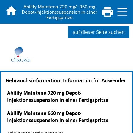
Abilify Maintena 720 mg/- 960 mg
Depot-Injektionssuspension in einer
Fertigspritze
auf dieser Seite suchen
PZN: 19188466
Gebrauchsinformation: Information für Anwender
PPN: 111918846667
Abilify Maintena 720 mg Depot-
Injektionssuspension in ei­ner Fertigspritze
Abilify Maintena 960 mg Depot-
Injektionssuspension in ei­ner Fertigspritze