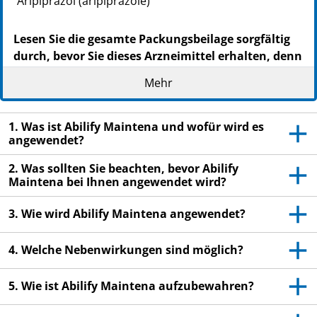
Ari­pi­pra­zol (aripiprazole)
Lesen Sie die gesamte Packungsbeilage sorgfältig
durch, bevor Sie dieses Arzneimittel erhalten, denn
sie enthält wichtige Informationen
Mehr
- Heben Sie die Packungsbeilage auf. Vielleicht
möchten Sie diese später nochmals lesen.
1. Was ist Abilify Maintena und wofür wird es
- Wenn Sie weitere Fragen haben, wenden Sie sich an
angewendet?
Ihren Arzt oder das medizinische Fachpersonal.
2. Was sollten Sie beachten, bevor Abilify
- Wenn Sie Nebenwirkungen bemerken, wenden Sie
Maintena bei Ihnen angewendet wird?
sich an Ihren Arzt oder das medizinische
Fachpersonal. Dies gilt auch für Nebenwirkungen, die
3. Wie wird Abilify Maintena angewendet?
nicht in dieser Packungsbeilage angegeben sind. Siehe
Abschnitt 4.
4. Welche Nebenwirkungen sind möglich?
5. Wie ist Abilify Maintena aufzubewahren?